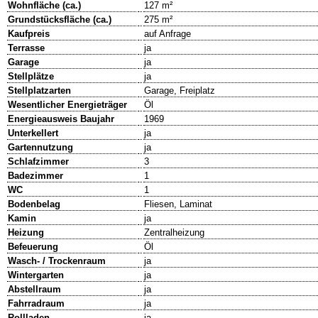
Wohnfläche (ca.)
127 m²
Grundstücksfläche (ca.)
275 m²
Kaufpreis
auf Anfrage
Terrasse
ja
Garage
ja
Stellplätze
ja
Stellplatzarten
Garage, Freiplatz
Wesentlicher Energieträger
Öl
Energieausweis Baujahr
1969
Unterkellert
ja
Gartennutzung
ja
Schlafzimmer
3
Badezimmer
1
WC
1
Bodenbelag
Fliesen, Laminat
Kamin
ja
Heizung
Zentralheizung
Befeuerung
Öl
Wasch- / Trockenraum
ja
Wintergarten
ja
Abstellraum
ja
Fahrradraum
ja
Rollladen
ja