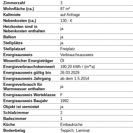
Zimmerzahl
3
Wohnfläche (ca.)
87 m²
Kaltmiete
auf Anfrage
Nebenkosten (ca.)
130,- €
Heizkosten sind in
ja
Nebenkosten enthalten
Balkon
ja
Stellplätze
ja
Stellplatzart
Freiplatz
Energieausweis
Verbrauchsausweis
Wesentlicher Energieträger
Öl
Energieverbrauchskennwert
190,20 kWh / (m²*a)
Energieausweis gültig bis
26.03.2029
Energieausweis Jahrgang
ab dem 1.5.2014
Energieverbrauch für
ja
Warmwasser enthalten
Energieausweis Werteklasse
F
Energieausweis Baujahr
1992
Objekt ist vermietet
ja
Schlafzimmer
2
Badezimmer
1
Küche
Einbauküche
Bodenbelag
Teppich, Laminat