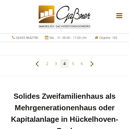
02433-9642790
Mo. - Fr. 09.00 - 17.00 Uhr
Objekte: 165
2
3
4
5
6
Solides Zweifamilienhaus als
Mehrgenerationenhaus oder
Kapitalanlage in Hückelhoven-