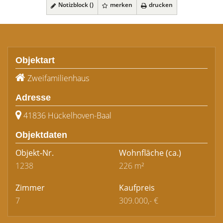
Notizblock (
)
merken
drucken
Objektart
Zweifamilienhaus
Adresse
41836 Hückelhoven-Baal
Objektdaten
Objekt-Nr.
Wohnfläche
(ca.)
1238
226 m²
Zimmer
Kaufpreis
7
309.000,- €