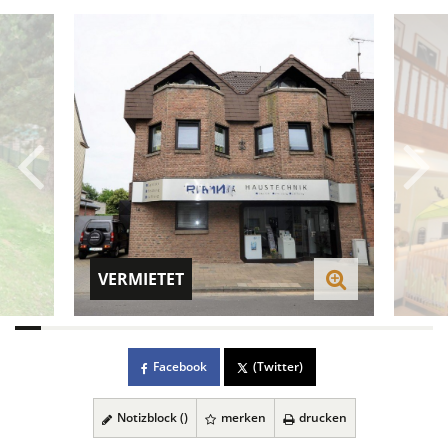
VERMIETET
Facebook
(Twitter)
Notizblock (
)
merken
drucken