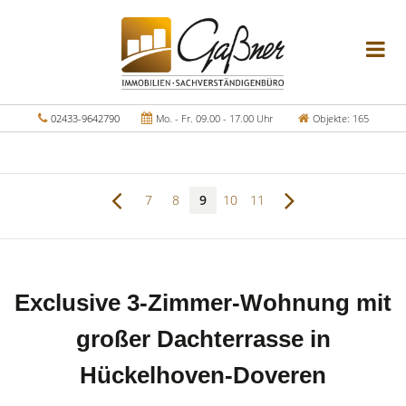
02433-9642790
Mo. - Fr. 09.00 - 17.00 Uhr
Objekte: 165
7
8
9
10
11
Exclusive 3-Zimmer-Wohnung mit
großer Dachterrasse in
Hückelhoven-Doveren