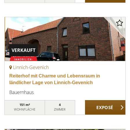
VERKAUFT
Linnich-Gevenich
Reiterhof mit Charme und Lebensraum in
ländlicher Lage von Linnich-Gevenich
Bauernhaus
151 m²
4
WOHNFLÄCHE
ZIMMER