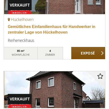
VERKAUFT
Hückelhoven
Gemütliches Einfamilienhaus für Handwerker in
zentraler Lage von Hückelhoven
Reiheneckhaus
85 m²
4
WOHNFLÄCHE
ZIMMER
VERKAUFT