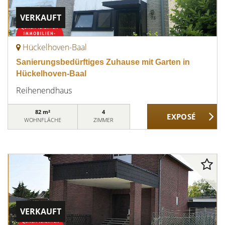
VERKAUFT
Hückelhoven-Baal
Sanierungsbedürftiges Zuhause mit Garten in
Hückelhoven-Baal
Reihenendhaus
82 m²
4
WOHNFLÄCHE
ZIMMER
VERKAUFT