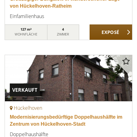
von Hückelhoven-Ratheim
Einfamilienhaus
127 m²
4
WOHNFLÄCHE
ZIMMER
VERKAUFT
Hückelhoven
Modernisierungsbedürftige Doppelhaushälfte im
Zentrum von Hückelhoven-Stadt
Doppelhaushälfte