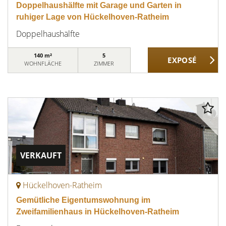
Doppelhaushälfte mit Garage und Garten in
ruhiger Lage von Hückelhoven-Ratheim
Doppelhaushälfte
140 m²
5
WOHNFLÄCHE
ZIMMER
VERKAUFT
Hückelhoven-Ratheim
Gemütliche Eigentumswohnung im
Zweifamilienhaus in Hückelhoven-Ratheim