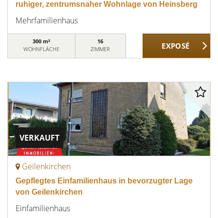
ruhiger, zentrumsnaher Wohnlage von Heinsberg
Mehrfamilienhaus
300 m²
16
WOHNFLÄCHE
ZIMMER
VERKAUFT
Geilenkirchen
Gepflegtes Einfamilienhaus in bevorzugter Lage
von Geilenkirchen
Einfamilienhaus