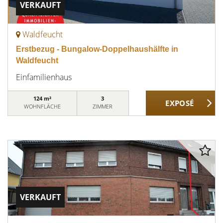
VERKAUFT
Waldfeucht
Erstbezug - Bungalow-Doppelhaushälfte in
Waldfeucht
Einfamilienhaus
124 m²
3
WOHNFLÄCHE
ZIMMER
VERKAUFT