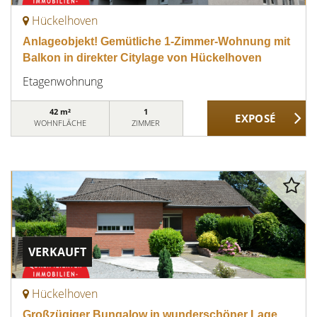
Hückelhoven
Anlageobjekt! Gemütliche 1-Zimmer-Wohnung mit
Balkon in direkter Citylage von Hückelhoven
Etagenwohnung
42 m²
1
WOHNFLÄCHE
ZIMMER
VERKAUFT
Hückelhoven
Großzügiger Bungalow in wunderschöner Lage