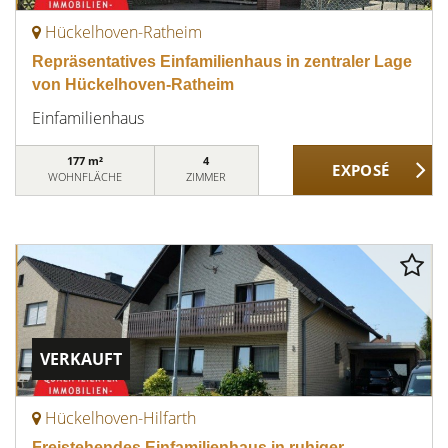
Hückelhoven-Ratheim
Repräsentatives Einfamilienhaus in zentraler Lage
von Hückelhoven-Ratheim
Einfamilienhaus
177 m²
4
WOHNFLÄCHE
ZIMMER
VERKAUFT
Hückelhoven-Hilfarth
Freistehendes Einfamilienhaus in ruhiger