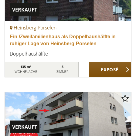
VERKAUFT
Heinsberg-Porselen
Ein-/Zweifamilienhaus als Doppelhaushälfte in
ruhiger Lage von Heinsberg-Porselen
Doppelhaushälfte
135 m²
5
WOHNFLÄCHE
ZIMMER
VERKAUFT