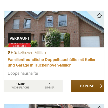
VERKAUFT
Hückelhoven-Millich
Familienfreundliche Doppelhaushälfte mit Keller
und Garage in Hückelhoven-Millich
Doppelhaushälfte
112 m²
4
WOHNFLÄCHE
ZIMMER