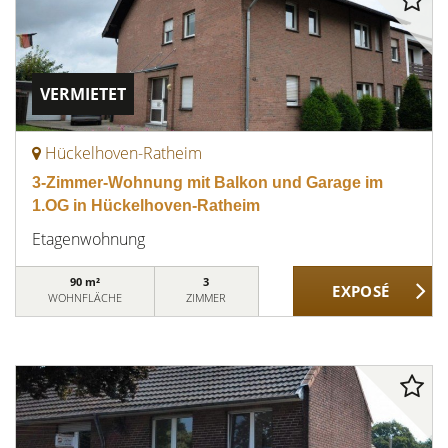
VERMIETET
Hückelhoven-Ratheim
3-Zimmer-Wohnung mit Balkon und Garage im
1.OG in Hückelhoven-Ratheim
Etagenwohnung
90 m²
3
WOHNFLÄCHE
ZIMMER