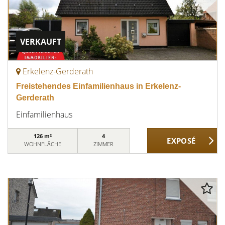
VERKAUFT
Erkelenz-Gerderath
Freistehendes Einfamilienhaus in Erkelenz-
Gerderath
Einfamilienhaus
126 m²
4
WOHNFLÄCHE
ZIMMER