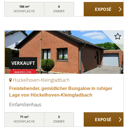
106 m²
4
WOHNFLÄCHE
ZIMMER
VERKAUFT
Hückelhoven-Kleingladbach
Freistehender, gemütlicher Bungalow in ruhiger
Lage von Hückelhoven-Kleingladbach
Einfamilienhaus
71 m²
3
WOHNFLÄCHE
ZIMMER