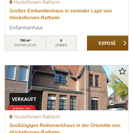
Hückelhoven-Ratheim
Großes Einfamilienhaus in zentraler Lage von
Hückelhoven-Ratheim
Einfamilienhaus
190 m²
6
WOHNFLÄCHE
ZIMMER
VERKAUFT
Hückelhoven-Ratheim
Großzügiges Reiheneckhaus in der Ortsmitte von
Hückelhoven-Ratheim