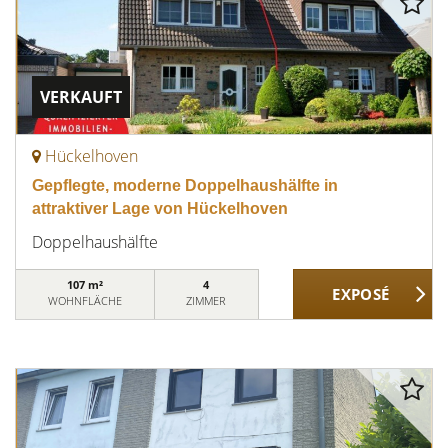
VERKAUFT
Hückelhoven
Gepflegte, moderne Doppelhaushälfte in
attraktiver Lage von Hückelhoven
Doppelhaushälfte
107 m²
4
WOHNFLÄCHE
ZIMMER