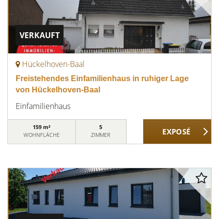
VERKAUFT
Hückelhoven-Baal
Freistehendes Einfamilienhaus in ruhiger Lage
von Hückelhoven-Baal
Einfamilienhaus
159 m²
5
WOHNFLÄCHE
ZIMMER