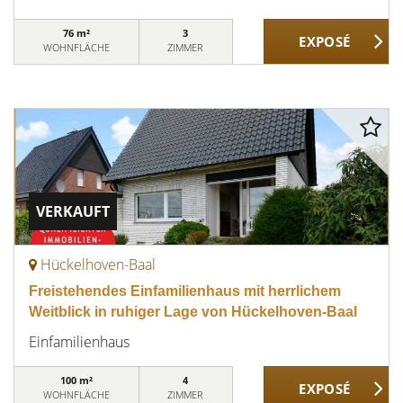
76 m²
3
WOHNFLÄCHE
ZIMMER
VERKAUFT
Hückelhoven-Baal
Freistehendes Einfamilienhaus mit herrlichem
Weitblick in ruhiger Lage von Hückelhoven-Baal
Einfamilienhaus
100 m²
4
WOHNFLÄCHE
ZIMMER