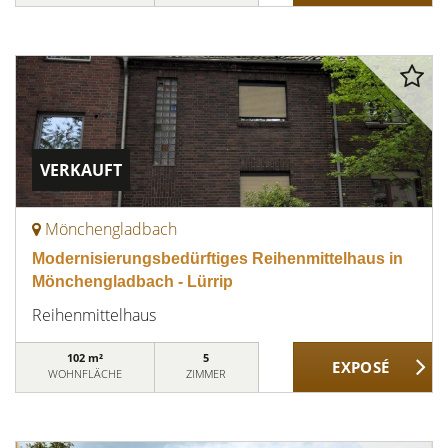
VERKAUFT
Mönchengladbach
Modernisierungsbedürftiges Reihenmittelhaus in
Mönchengladbach - Lürrip
Reihenmittelhaus
102 m²
5
WOHNFLÄCHE
ZIMMER