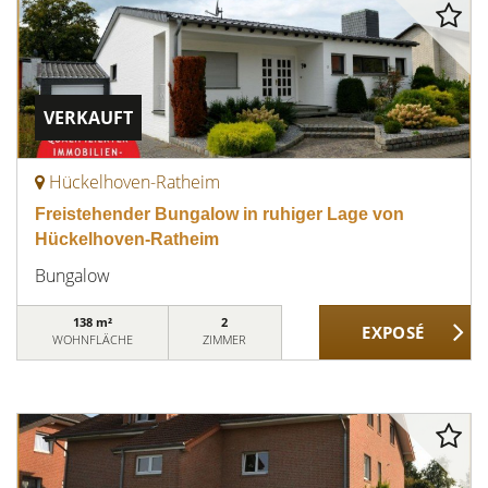
VERKAUFT
Hückelhoven-Ratheim
Freistehender Bungalow in ruhiger Lage von
Hückelhoven-Ratheim
Bungalow
138 m²
2
WOHNFLÄCHE
ZIMMER