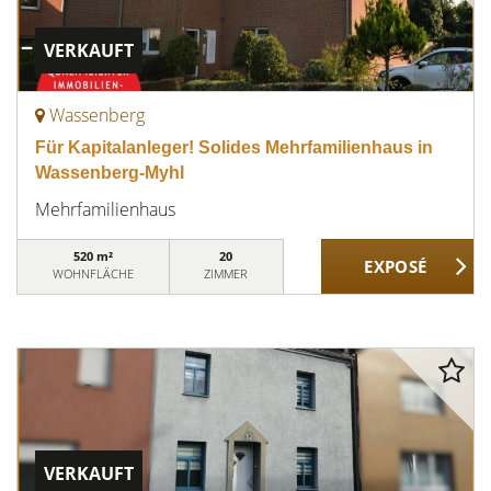
VERKAUFT
Wassenberg
Für Kapitalanleger! Solides Mehrfamilienhaus in
Wassenberg-Myhl
Mehrfamilienhaus
520 m²
20
WOHNFLÄCHE
ZIMMER
VERKAUFT