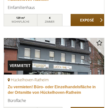
Einfamilienhaus
129 m²
4
WOHNFLÄCHE
ZIMMER
VERMIETET
Hückelhoven-Ratheim
Zu vermieten! Büro- oder Einzelhandelsfläche in
der Ortsmitte von Hückelhoven-Ratheim
Bürofläche