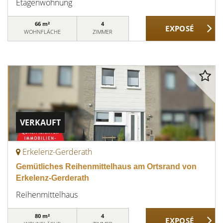
Etagenwohnung
66 m²
4
WOHNFLÄCHE
ZIMMER
VERKAUFT
Erkelenz-Gerderath
Gemütliches Reihenmittelhaus am Ortsrand von
Erkelenz-Gerderath
Reihenmittelhaus
80 m²
4