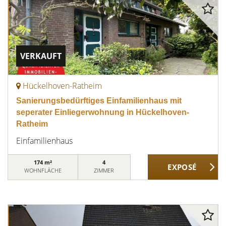
VERKAUFT
Hückelhoven-Ratheim
Sanierungsbedürftiges Einfamilienhaus mit
seperater Einliegerwohnung in Hückelhoven-
Ratheim
Einfamilienhaus
174 m²
4
WOHNFLÄCHE
ZIMMER