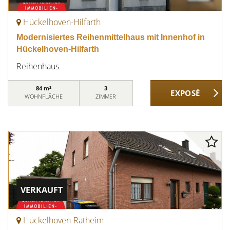
Hückelhoven-Hilfarth
Modernisiertes Reihenmittelhaus mit Innenhof in
Hückelhoven-Hilfarth
Reihenhaus
84 m²
3
WOHNFLÄCHE
ZIMMER
VERKAUFT
Hückelhoven-Ratheim