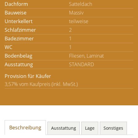
Dachform
Satteldach
Bauweise
Massiv
Unterkellert
teilweise
Schlafzimmer
2
Badezimmer
1
WC
1
Bodenbelag
Fliesen, Laminat
Ausstattung
STANDARD
Provision für Käufer
3,57% vom Kaufpreis (inkl. MwSt.)
Beschreibung
Ausstattung
Lage
Sonstiges