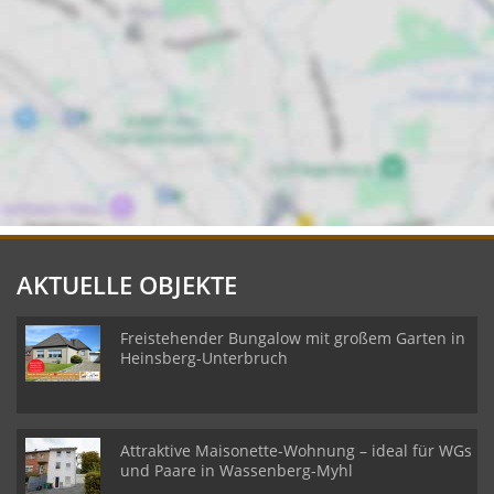
AKTUELLE OBJEKTE
Freistehender Bungalow mit großem Garten in
Heinsberg-Unterbruch
Attraktive Maisonette-Wohnung – ideal für WGs
und Paare in Wassenberg-Myhl