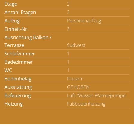
Etage
2
Anzahl Etagen
3
Aufzug
Personenaufzug
Einheit-Nr.
3
Ausrichtung Balkon /
Terrasse
Südwest
Schlafzimmer
1
Badezimmer
1
WC
1
Bodenbelag
Fliesen
Ausstattung
GEHOBEN
Befeuerung
Luft-/Wasser-Wärmepumpe
Heizung
Fußbodenheizung