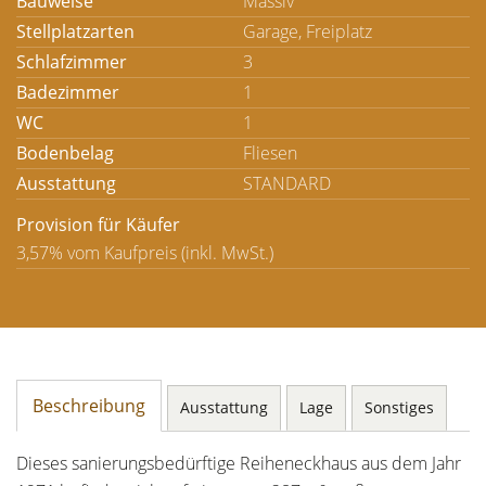
Bauweise
Massiv
Stellplatzarten
Garage, Freiplatz
Schlafzimmer
3
Badezimmer
1
WC
1
Bodenbelag
Fliesen
Ausstattung
STANDARD
Provision für Käufer
3,57% vom Kaufpreis (inkl. MwSt.)
Beschreibung
Ausstattung
Lage
Sonstiges
Dieses sanierungsbedürftige Reiheneckhaus aus dem Jahr