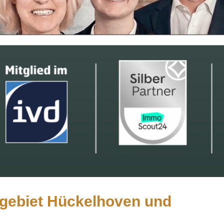
tgebiet Hückelhoven und