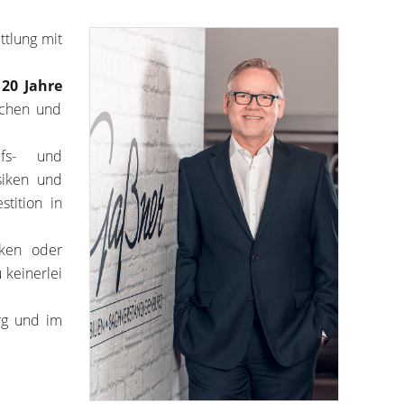
ttlung mit
t
20 Jahre
schen und
ufs- und
siken und
tition in
ken oder
keinerlei
rg und im