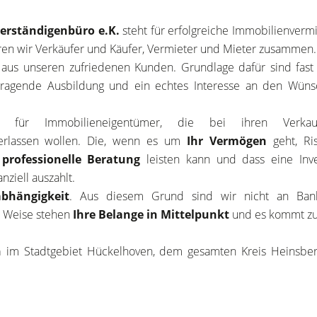
erständigenbüro e.K.
steht für erfolgreiche Immobilienvermi
en wir Verkäufer und Käufer, Vermieter und Mieter zusammen.
n aus unseren zufriedenen Kunden. Grundlage dafür sind fas
rragende Ausbildung und ein echtes Interesse an den Wün
 für Immobilieneigentümer, die bei ihren Verka
berlassen wollen. Die, wenn es um
Ihr Vermögen
geht, Ri
s
professionelle Beratung
leisten kann und dass eine Inves
anziell auszahlt.
bhängigkeit
. Aus diesem Grund sind wir nicht an Ban
 Weise stehen
Ihre Belange in Mittelpunkt
und es kommt zu 
n
im Stadtgebiet Hückelhoven, dem gesamten Kreis Heinsbe